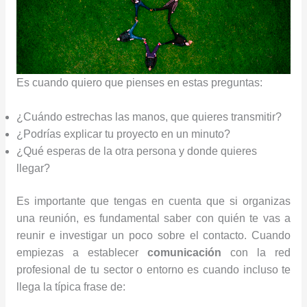
Es cuando quiero que pienses en estas preguntas:
¿Cuándo estrechas las manos, que quieres transmitir?
¿Podrías explicar tu proyecto en un minuto?
¿Qué esperas de la otra persona y donde quieres
llegar?
Es importante que tengas en cuenta que si organizas
una reunión, es fundamental saber con quién te vas a
reunir e investigar un poco sobre el contacto. Cuando
empiezas a establecer
comunicación
con la red
profesional de tu sector o entorno es cuando incluso te
llega la típica frase de: