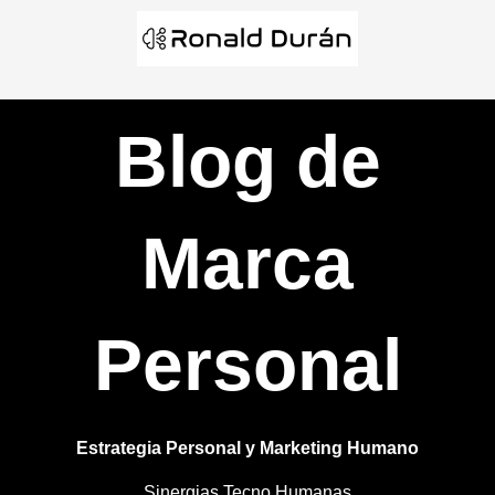
Ir
al
contenido
Blog de
Marca
Personal
Estrategia Personal y Marketing Humano
Sinergias Tecno Humanas