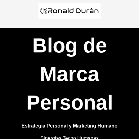
Ir
al
contenido
Blog de
Marca
Personal
Estrategia Personal y Marketing Humano
Sinergias Tecno Humanas