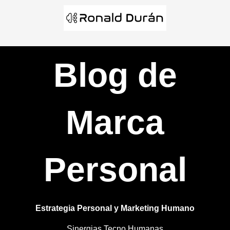
Ir
al
contenido
Blog de
Marca
Personal
Estrategia Personal y Marketing Humano
Sinergias Tecno Humanas