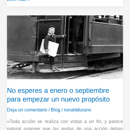
No
esperes
a
enero
o
septiembre
para
empezar
un
nuevo
No esperes a enero o septiembre
propósito
para empezar un nuevo propósito
Deja un comentario
/
Blog
/
ronaldduranv
«Toda acción se realiza con vistas a un fin, y parece
natural suponer que las reglas de una acción deban