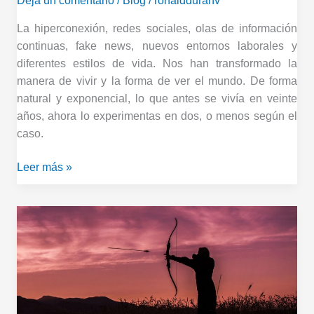
Deja un comentario
/
Blog
/
ronaldduranv
La hiperconexión, redes sociales, olas de información
continuas, fake news, nuevos entornos laborales y
diferentes estilos de vida. Nos han transformado la
manera de vivir y la forma de ver el mundo. De forma
natural y exponencial, lo que antes se vivía en veinte
años, ahora lo experimentas en dos, o menos según el
caso.
Leer más »
Siempre
podemos
volver
a
empezar…