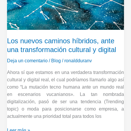
ante
una
transformación
cultural
y
Los nuevos caminos híbridos, ante
digital
una transformación cultural y digital
Deja un comentario
/
Blog
/
ronaldduranv
Ahora sí que estamos en una verdadera transformación
cultural y digital real, el cual podríamos llamarlo algo así
como “La mutación tecno humana ante un mundo real
en escenarios vucanianos». La tan nombrada
digitalización, pasó de ser una tendencia (Trending
topic) o moda para posicionarse como empresa, a
actualmente una prioridad total para todos los
Leer más »