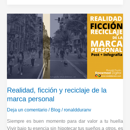
Realidad,
ficción
y
reciclaje
de
la
marca
personal
Realidad, ficción y reciclaje de la
marca personal
Deja un comentario
/
Blog
/
ronaldduranv
Siempre es buen momento para dar valor a tu huella
Vivir bajo tu esencia sin hipotecar tus sueños a otros, es