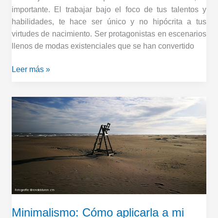
importante. El trabajar bajo el foco de tus talentos y
habilidades, te hace ser único y no hipócrita a tus
virtudes de nacimiento. Ser protagonistas en escenarios
llenos de modas existenciales que se han convertido
Leer más »
Minimalismo:
Cómo
aplicarla
a
mi
Marca
Personal
y
Negocio
Minimalismo: Cómo aplicarla a mi