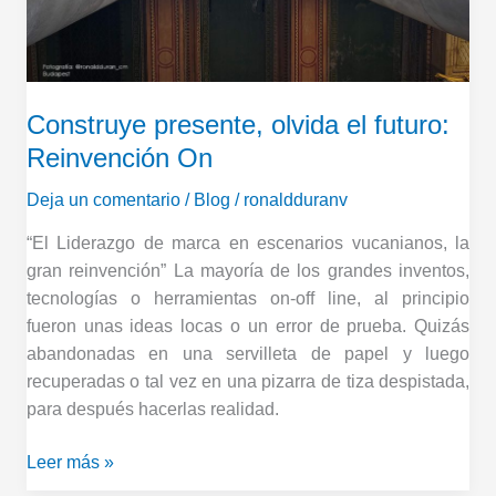
Reinvención
On
Construye presente, olvida el futuro:
Reinvención On
Deja un comentario
/
Blog
/
ronaldduranv
“El Liderazgo de marca en escenarios vucanianos, la
gran reinvención” La mayoría de los grandes inventos,
tecnologías o herramientas on-off line, al principio
fueron unas ideas locas o un error de prueba. Quizás
abandonadas en una servilleta de papel y luego
recuperadas o tal vez en una pizarra de tiza despistada,
para después hacerlas realidad.
Leer más »