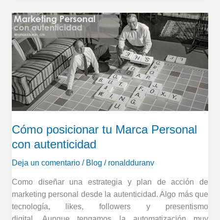
Cómo
posicionar
tu
Marca
Personal
con
autenticidad
Cómo posicionar tu Marca Personal
con autenticidad
Deja un comentario
/
Blog
/
ronaldduranv
Como diseñar una estrategia y plan de acción de
marketing personal desde la autenticidad. Algo más que
tecnología, likes, followers y presentismo
digital. Aunque tengamos la automatización muy