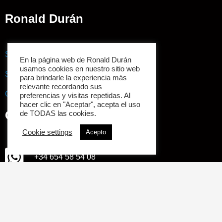
Ronald Durán
Sobre mi
En la página web de Ronald Durán
usamos cookies en nuestro sitio web
Servicios
para brindarle la experiencia más
relevante recordando sus
Contacto
preferencias y visitas repetidas. Al
hacer clic en "Aceptar", acepta el uso
Conectemos
de TODAS las cookies.
Cookie settings
Acepto
+34 654 58 54 08
hola@ronaldduranv.com
F
T
L
I
a
w
i
n