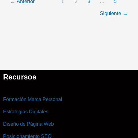
←
Anterior
1
2
3
…
5
Siguiente
→
Recursos
Formación Marca Personal
Estrategias Digitales
Diseño de Página Web
Posicionamiento SEO